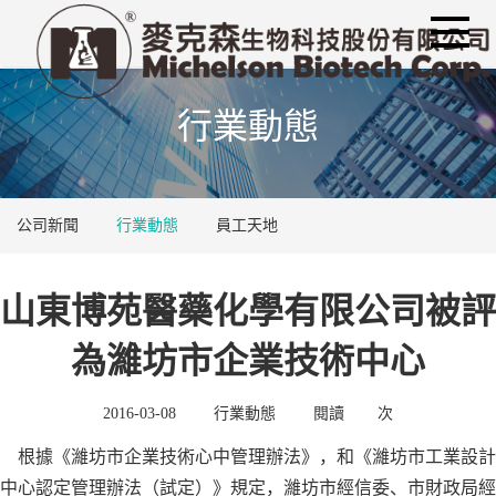
行業動態
公司新聞
行業動態
員工天地
山東博苑醫藥化學有限公司被評
為濰坊市企業技術中心
2016-03-08
行業動態
閱讀
次
根據《濰坊市企業技術心中管理辦法》，和《濰坊市工業設計
中心認定管理辦法（試定）》規定，濰坊市經信委、市財政局經