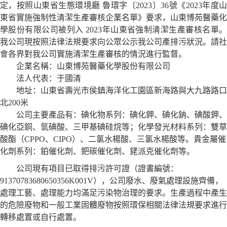
定，按照山東省生態環境廳
魯環字〔
2023
〕
36
號
《
2023
年度
東省實施強制性清潔生產審核企業名單
》
要求，
山東博苑醫藥化
學股份
有限公司被列
入
202
3
年
山東
省強制清潔生產審核名
單
我公司現按照法律法規要求向公眾公示我公司產排污狀況。請社
會各界對我公司實施清潔生產審核的情況進行監督。
企業名稱：
山東博苑醫藥化學股份
有限公司
法人代表：
于國清
地址：山東省壽光市侯鎮海洋化工園區新海路與大九路路口
北
200
米
公司
主要產品
有：碘化物系列：碘化鉀、碘化鈉、碘酸鉀、
碘化亞銅、氫碘酸、三甲基碘硅烷等；化學發光材料系列：雙草
酸酯（
CPPO
、
CIPO
）、二氯水楊酸、三氯水楊酸等。貴金屬催
化劑系列：鉑催化劑、鈀碳催化劑、銠派克催化劑等。
公司現有項目已取得排污許可證
（證書編號：
91370783680650356K001V
），
公司
廢水、廢氣處理設施齊備，
處理工藝、處理能力均滿足污染物治理的要求。生產過程中產生
的危險廢物和一般工業固體廢物按照環保相關法律法規要求進行
轉移處置或
自行處置
。