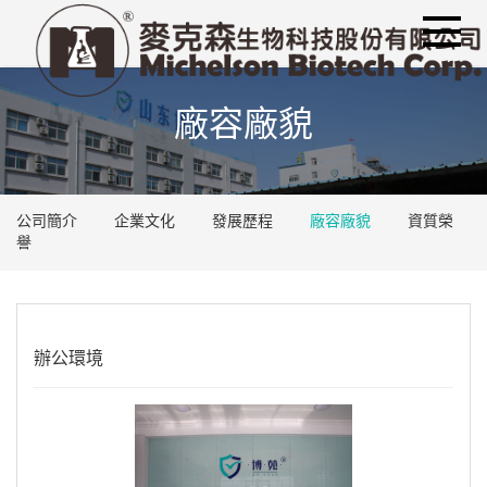
廠容廠貌
公司簡介
企業文化
發展歷程
廠容廠貌
資質榮
譽
辦公環境